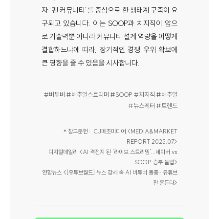
자-팬 커뮤니티’를 중심으로 한 생태계 구축이 요
구되고 있습니다. 이는 SOOP과 치지직이 앞으
로 기술력뿐 아니라 커뮤니티 설계 역량을 어떻게
결합하느냐에 따라, 장기적인 경쟁 우위 확보에
큰 영향을 줄 수 있음을 시사합니다.
#버튜버 #버추얼스트리머 #SOOP #치지직 #버추얼
#뉴스레터 #트렌드
＊참고문헌 : CJ메조미디어 <MEDIA&MARKET
REPORT 2025.07>
디지털데일리 <AI 격전지 된 '라이브 스트리밍'...네이버 vs
SOOP 승부 돌입>
연합뉴스 <[유튜브월드] 뉴스 강세 속 AI 버튜버 돌풍…유튜브
판 흔든다>