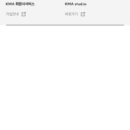
KMA 회원사서비스
KMA stud.io
가입안내
바로가기
문의하기
평일
오전 8시 30분 ~ 오후 5시 30분
전체서비스
이용약관
Family site
개인정보처리방침
KMA MEMBERSHIP
이메일무단수집거부
뉴스레터
KMA HR
채용
오시는 길
KMA AI LAB
Facebook
Youtube
NaverBlog
Instagram
LinkedIn
kakao
KMA CEO
Family site
KMA GLOBAL