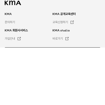
KMA
KMA 공개교육센터
문의하기
교육신청하기
KMA 회원사서비스
KMA stud.io
가입안내
바로가기
문의하기
평일
오전 8시 30분 ~ 오후 5시 30분
전체서비스
이용약관
Family site
개인정보처리방침
KMA MEMBERSHIP
이메일무단수집거부
뉴스레터
KMA HR
채용
오시는 길