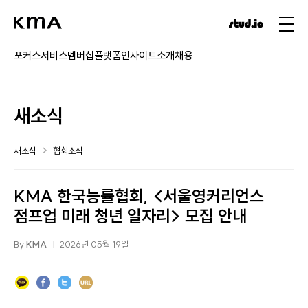
포커스
서비스
멤버십
플랫폼
인사이트
소개
채용
새소식
새소식
협회소식
KMA 한국능률협회, <서울영커리언스
점프업 미래 청년 일자리> 모집 안내
By
KMA
2026년 05월 19일