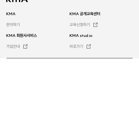
KMA
KMA 공개교육센터
문의하기
교육신청하기
KMA 회원사서비스
KMA stud.io
가입안내
바로가기
문의하기
평일
오전 8시 30분 ~ 오후 5시 30분
전체서비스
이용약관
Family site
개인정보처리방침
KMA MEMBERSHIP
이메일무단수집거부
뉴스레터
KMA HR
채용
오시는 길