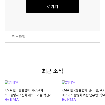
로가기
첨부파일
최근 소식
KMA 한국능률협회, 제634회
KMA 한국능률협회·㈜크몽, AX
최고경영자조찬회 개최… 기술 혁신과
비즈니스 활성화 위한 업무협약(M
By
KMA
By
KMA
초격차 리더십 제시
체결