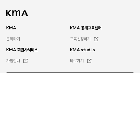
KMA
KMA 공개교육센터
문의하기
교육신청하기
KMA 회원사서비스
KMA stud.io
가입안내
바로가기
문의하기
평일
오전 8시 30분 ~ 오후 5시 30분
전체서비스
이용약관
Family site
개인정보처리방침
KMA MEMBERSHIP
이메일무단수집거부
뉴스레터