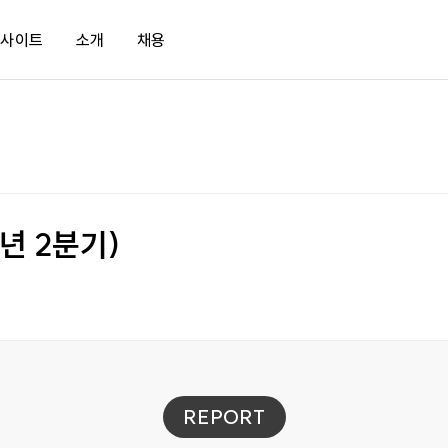
인사이트
소개
채용
바로가기
매거진
새소식
문화
ud.io
보고서
KMA
채용공고
tud.io LXP
KMA TV
임원단사
년 2분기)
입 문의
뉴스레터
히스토리
북쿠키
리더십
사회적가치
한국의 경영자상
REPORT