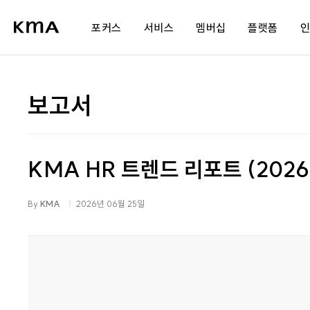
포커스
서비스
멤버십
플랫폼
AI 통합 프로그램
교육
멤버십 소개
보고서
공공 AI 전환 플랫폼
컨설팅
세미나 개최내역
st
AI 전문가 육성 과정
플랫폼
제휴사 혜택
s
KMA HR 트렌드 리포트 (2026
AI 에이전트 개발
네트워크
광고 파트너십
도
조직문화
회원사서비스
stud.io
By
KMA
2026년 06월 25일
가치관 리부트
공공정책파트너
팀빌딩
팀장 리더십
저성과자 관리