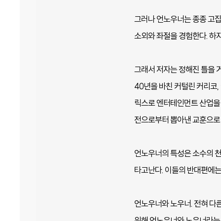
그러나 언노우너는 종종 고집 
소외와 좌절을 경험한다. 하
그래서 저자는 정해진 틀을 
40년을 바친 커털린 커리코,
릭스로 엔터테인먼트 산업을 
전으로부터 뽑아낸 교훈으로 
언노우너의 특성은 소수의 천
타고난다. 이들의 반대편에는
언노우너와 노우너. 전혀 다른
위해 언노우너와 노우너라는 