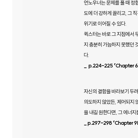
언노우너는 문제를 풀 때 정
도에 더 강하게 끌리고, 그 
위기로 이어질 수 있다.
퀵스터는 바로 그 지점에서 무
지 충분히 가늠하지 못했던 
다.
_ p.224-225 「Chap
자신의 결함을 바라보기 두려
의도하지 않았든, 제어되지 
을 내길 원한다면, 그 에너
_ p.297-298 「Chapt