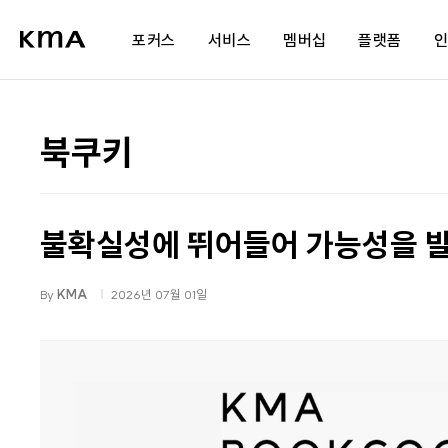
포커스
서비스
멤버십
플랫폼
AI 통합 프로그램
교육
멤버십 소개
북쿠키
공공 AI 전환 플랫폼
컨설팅
세미나 개최내역
s
AI 전문가 육성 과정
플랫폼
제휴사 혜택
s
불확실성에 뛰어들어 가능성을 발
AI 에이전트 개발
네트워크
광고 파트너십
도
조직문화
회원사서비스
stud.io
By
KMA
2026년 07월 01일
가치관 리부트
공공정책파트너
팀빌딩
팀장 리더십
저성과자 관리