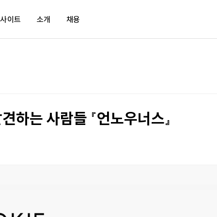
인사이트
소개
채용
바로가기
매거진
새소식
문화
tud.io
보고서
KMA
채용공고
tud.io LXP
KMA TV
임원단사
견하는 사람들 『언노우너스』
입 문의
뉴스레터
히스토리
북쿠키
리더십
사회적가치
한국의 경영자상