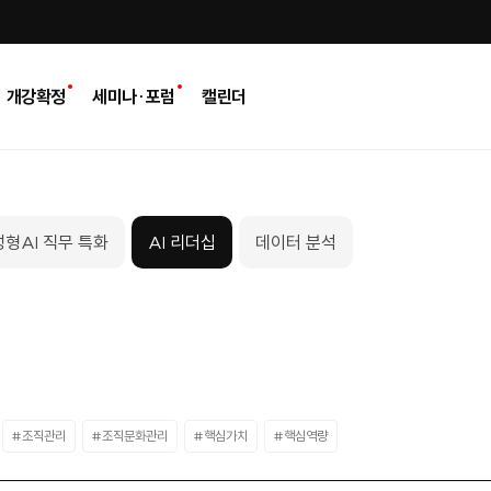
개강확정
세미나·포럼
캘린더
형AI 직무 특화
AI 리더십
데이터 분석
#조직관리
#조직문화관리
#핵심가치
#핵심역량