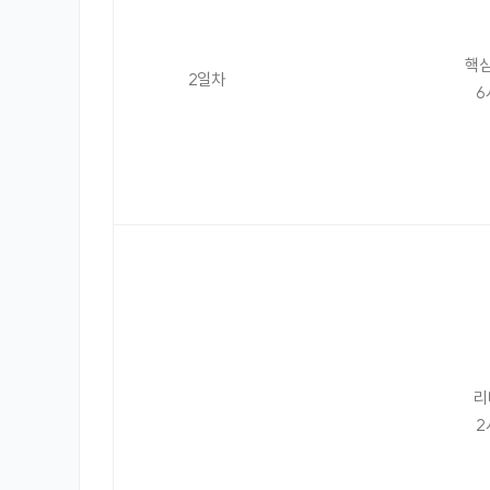
핵심
2일차
6
리
2