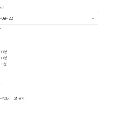
20
-08-20
6-07-22
7
-08-20
-09-16
시00분
시00분
-10-23
시00분
11-11
12-16
색
9215
문의