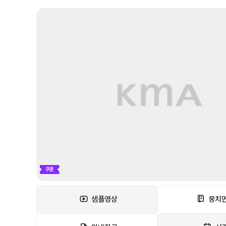
쿠폰
샘플영상
뭉치면