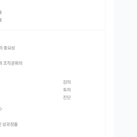
해
해
의 중요성
y)과 조직문화의
강의
토의
진단
t→
인 성과창출