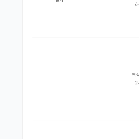
1일차
6
핵심
2