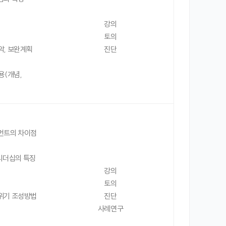
강의
토의
악, 보완계획
진단
용(개념,
지먼트의 차이점
 리더십의 특징
강의
토의
분위기 조성방법
진단
사례연구