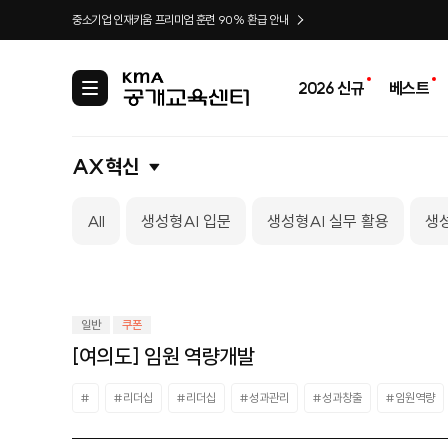
중소기업 인재키움 프리미엄 훈련 90% 환급 안내
2026 신규
베스트
카
테
고
리
AX혁신
All
생성형AI 입문
생성형AI 실무 활용
생성
일반
쿠폰
[여의도] 임원 역량개발
#
#리더십
#리더십
#성과관리
#성과창출
#임원역량