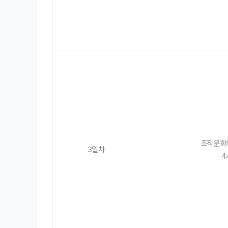
조직문화
3일차
4