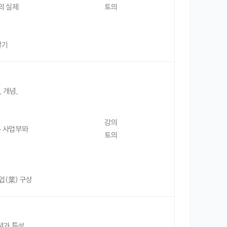
의 실제
토의
알기
계, 개념,
강의
있는 사업부와
토의
업(業) 구상
념과 특성