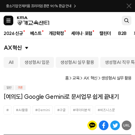
바로가기
중소기업 인재키움 프리미엄 훈련 90% 환급 안내
카
테
고
2026 신규
베스트
개강확정
세미나·포럼
캘린더
B2B
리
AX혁신
All
생성형AI 입문
생성형AI 실무 활용
생성형AI 직무 
홈 > 교육 > AX 혁신 > 생성형AI 실무 활용
일반
쿠폰
[여의도] Google Gemini로 문서업무 쉽게 끝내기
#
#AI활용
#Gemini
#구글
#데이터분석
#비즈니스문서작성
#
URL