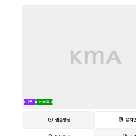
쿠폰
인재키움
샘플영상
뭉치면