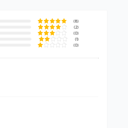
(
8
)
(
2
)
(
0
)
(
1
)
(
0
)