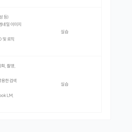
성 등)
, 썸네일 이미지
실습
O 및 로직
기획, 촬영,
활용한 검색
실습
ok LM,