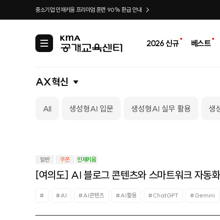
중소기업 인재키움 프리미엄 훈련 90% 환급 안내
2026 신규
베스트
카
테
고
리
AX혁신
All
생성형AI 입문
생성형AI 실무 활용
생성
일반
쿠폰
인재키움
[여의도] AI 블로그 콘텐츠와 스마트워크 자동
#
#AI
#AI콘텐츠
#AI활용
#ChatGPT
#Gemini