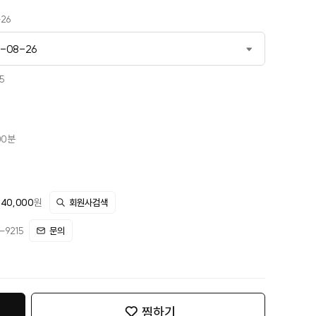
-26
6-08-26
6-05-26
5
6-08-26
10-21
00분
-12-23
440,000
원
회원사검색
9215
문의
찜하기