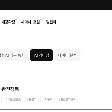
개강확정
세미나·포럼
캘린더
형AI 직무 특화
AI 리더십
데이터 분석
화 완전정복
#마케팅트렌드
#블로그
#자동화
#포스팅자동화