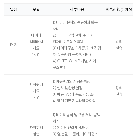
일정
모듈
세부내용
학습진행 및 개요
시
간
1) 데이터 분석의 중요성과 활용
표
사례
데이터
2) 데이터 분석 절차(수집→
리터러시
전처리→분석→활용)
강의
1일차
개요
3) 데이터 구조 이해(정형·비정형
실습
1시간
자료, 숫자형·문자형 사례)
4) OLTP·OLAP 개념, 사례,
구조 변환
1) 파워쿼리의 개념과 특징
파워쿼리
2) 설치 및 환경 설정
강의
개요
3) 메뉴 구성과 주요 기능 소개
실습
1시간
4) 엑셀 기본 기능과의 차이점
1) 데이터 탐색 및 오류 처리, 공백
제거
파워쿼리
2) 데이터 선별 및 필터링
실습
3) 열 분할·그룹화, 데이터 형식