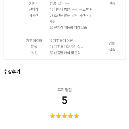
(데이터
변경, 값 바꾸기
실습
전처리)
4) 데이터 병합·추가, 구조 변환
4시간
5) 조건문 활용, 날짜·시간·기간
계산
6) 전처리 자동화 처리 실습
기초 데이터
1) 기초 통계 이론
강의
분석
2) 기초 통계량 계산 실습
실습
1시간
3) 산출물 해석 및 분석
수강후기
후기 평점
5