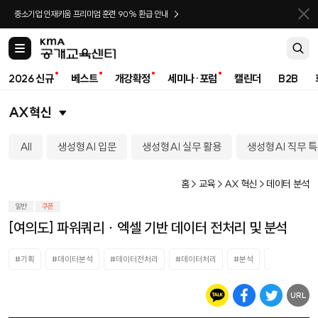
바로가기
중소기업 인재키움 프리미엄 훈련 90% 환급 안내
카
테
고
2026 신규
베스트
개강확정
세미나·포럼
캘린더
B2B
리
AX혁신
All
생성형AI 입문
생성형AI 실무 활용
생성형AI 직무 
홈 > 교육 > AX 혁신 > 데이터 분석
일반
쿠폰
[여의도] 파워쿼리 ∙ 엑셀 기반 데이터 전처리 및 분석
#기획
#데이터분석
#데이터전처리
#데이터처리
#분석
#사무
#
URL