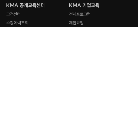
KMA 공개교육센터
KMA 기업교육
고객센터
전체프로그램
수강이력조회
제안요청
회원사 검색
강사지원
오시는 길
최근 검색어
전체삭제
KMA
인기 검색어
홈페이지
stud.io
1
AI 활용
2
Claude
공개교육센터 문의하기
3
ChatGPT
평일 오전 8시 30분 - 오후 5시 30분
4
Gemini
교육문의
5
캔바
6
업무 자동화