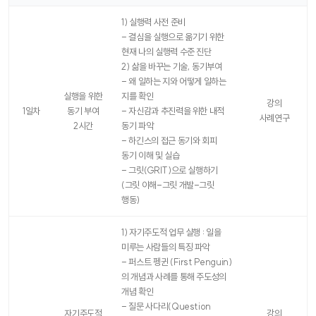
시
간
1) 실행력 사전 준비
표
- 결심을 실행으로 옮기기 위한
현재 나의 실행력 수준 진단
2) 삶을 바꾸는 기술, 동기부여
- 왜 일하는 지와 어떻게 일하는
실행을 위한
지를 확인
강의
1일차
동기 부여
- 자신감과 추진력을 위한 내적
사례연구
2시간
동기 파악
- 하긴스의 접근 동기와 회피
동기 이해 및 실습
- 그릿(GRIT)으로 실행하기
(그릿 이해-그릿 개발-그릿
행동)
1) 자기주도적 업무 실행 : 일을
미루는 사람들의 특징 파악
- 퍼스트 펭귄 (First Penguin)
의 개념과 사례를 통해 주도성의
개념 확인
- 질문 사다리(Question
자기주도적
강의