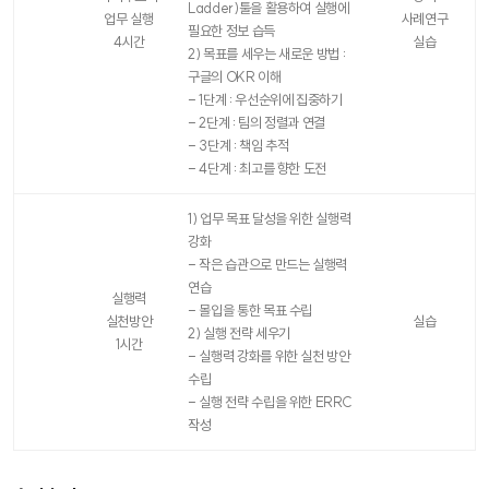
Ladder)툴을 활용하여 실행에
업무 실행
사례연구
필요한 정보 습득
4시간
실습
2) 목표를 세우는 새로운 방법 :
구글의 OKR 이해
- 1단계 : 우선순위에 집중하기
- 2단계 : 팀의 정렬과 연결
- 3단계 : 책임 추적
- 4단계 : 최고를 향한 도전
1) 업무 목표 달성을 위한 실행력
강화
- 작은 습관으로 만드는 실행력
연습
실행력
- 몰입을 통한 목표 수립
실천방안
실습
2) 실행 전략 세우기
1시간
- 실행력 강화를 위한 실천 방안
수립
- 실행 전략 수립을 위한 ERRC
작성