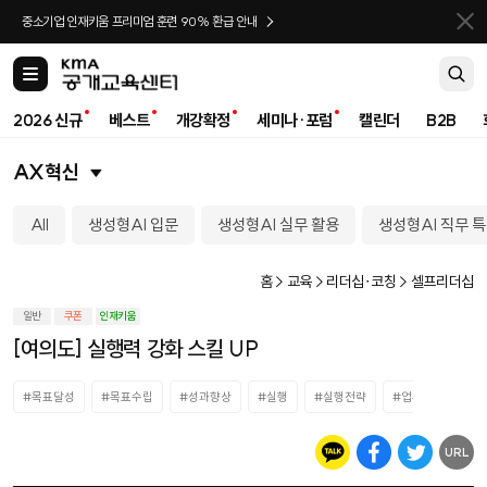
바로가기
중소기업 인재키움 프리미엄 훈련 90% 환급 안내
카
테
고
2026 신규
베스트
개강확정
세미나·포럼
캘린더
B2B
리
AX혁신
All
생성형AI 입문
생성형AI 실무 활용
생성형AI 직무 
홈 > 교육 > 리더십∙코칭 > 셀프리더십
일반
쿠폰
인재키움
[여의도] 실행력 강화 스킬 UP
#목표달성
#목표수립
#성과향상
#실행
#실행전략
#업무목표달성
URL