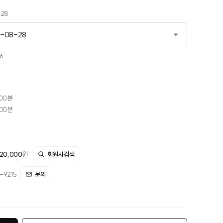
-28
6-08-28
-04-14
6
6-06-23
6-08-28
시00분
시00분
-10-27
12-01
20,000
원
회원사검색
9215
문의