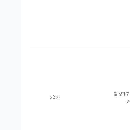
팀 성과구
2일차
3