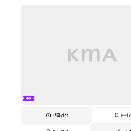
쿠폰
샘플영상
뭉치면