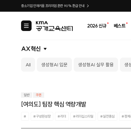
중소기업 인재키움 프리미엄 훈련 90% 환급 안내
2026 신규
베스트
카
테
고
리
AX혁신
All
생성형AI 입문
생성형AI 실무 활용
생성
일반
쿠폰
[여의도] 팀장 핵심 역량개발
#
#구성원성장
#리더
#리더십스타일
#실전중심
#정체