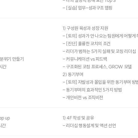
- 나의 실행력 방해 요인 Top 3
- [실습] 업무-성과구조 맵핑
1) 구성원 육성과 성장 지원
- [토의] 성과가 안 나오는 팀원에게 어떻게
- [진단] 훌륭한 코치의 조건
- 리더가 범하는 5가지 실패 및 코칭 리더십
 분위기 만들기
- 커뮤니케이션 vs 피드백
시간
- 구조화된 코칭 프로세스, GROW 모델
2) 동기부여
- [토의] 자발성과 몰입을 위한 동기부여 방
- 동기부여의 효과적인 5가지 방법
- 개인비전 vs 조직비전
p up
1) 4F 작성 및 공유
시간
- 리더십 행동설계 및 액션 선언