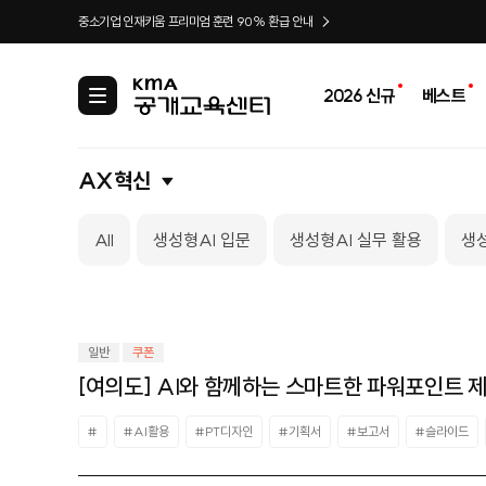
중소기업 인재키움 프리미엄 훈련 90% 환급 안내
2026 신규
베스트
카
테
고
리
AX혁신
All
생성형AI 입문
생성형AI 실무 활용
생성
일반
쿠폰
[여의도] AI와 함께하는 스마트한 파워포인트 
#
#AI활용
#PT디자인
#기획서
#보고서
#슬라이드