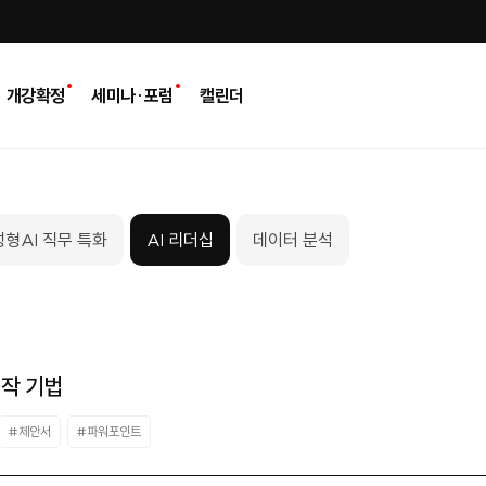
개강확정
세미나·포럼
캘린더
형AI 직무 특화
AI 리더십
데이터 분석
제작 기법
#제안서
#파워포인트