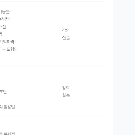
 기능들
는 방법
개선
강의
법
실습
 기억하라!
한다- 도형의
강의
 초안
실습
AI 활용법
큰 문제점,