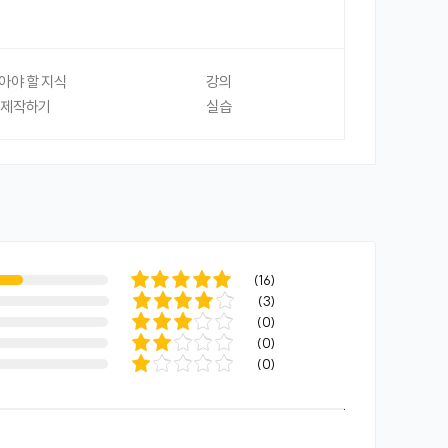
알아야 할 지식
강의
 제작하기
실습
(
16
)
(
3
)
(
0
)
(
0
)
(
0
)