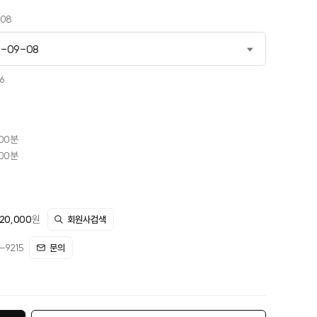
-08
6-09-08
-03-19
6
-05-12
6-07-07
시00분
시00분
6-09-08
-10-08
20,000
원
-11-05
회원사검색
9215
12-16
문의