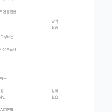
모르면 불편한
강의
실습
로 구성하는
 가장 빠르게
노하우
이징
강의
디자인
실습
(AI기본법