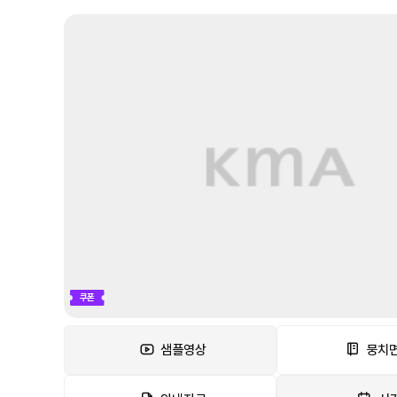
쿠폰
샘플영상
뭉치면