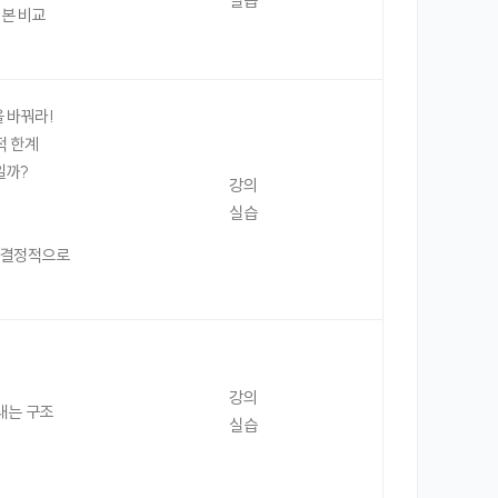
실습
정본 비교
을 바꿔라!
적 한계
일까?
강의
실습
때 결정적으로
강의
내는 구조
실습