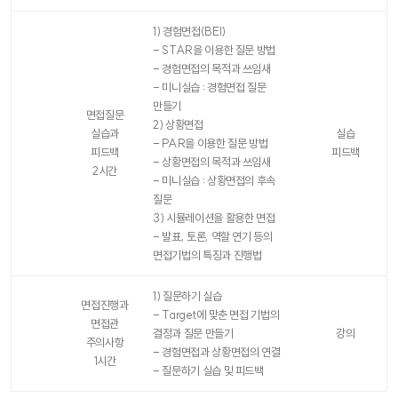
1) 경험면접(BEI)
- STAR을 이용한 질문 방법
- 경험면접의 목적과 쓰임새
- 미니실습 : 경험면접 질문
만들기
면접질문
2) 상황면접
실습과
실습
- PAR을 이용한 질문 방법
피드백
피드백
- 상황면접의 목적과 쓰임새
2시간
- 미니실습 : 상황면접의 후속
질문
3) 시뮬레이션을 활용한 면접
- 발표, 토론, 역할 연기 등의
면접기법의 특징과 진행법
1) 질문하기 실습
면접진행과
- Target에 맞춘 면접 기법의
면접관
결정과 질문 만들기
강의
주의사항
- 경험면접과 상황면접의 연결
1시간
- 질문하기 실습 및 피드백