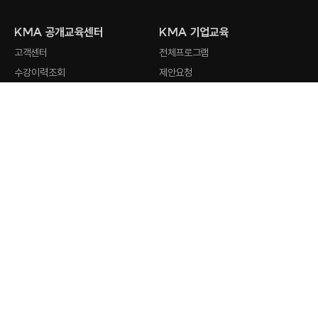
KMA 공개교육센터
KMA 기업교육
고객센터
전체프로그램
수강이력조회
제안요청
회원사 검색
강사지원
오시는 길
최근 검색어
전체삭제
KMA
인기 검색어
홈페이지
stud.io
1
AI 활용
2
Claude
공개교육센터 문의하기
3
ChatGPT
평일 오전 8시 30분 - 오후 5시 30분
4
Gemini
교육문의
5
캔바