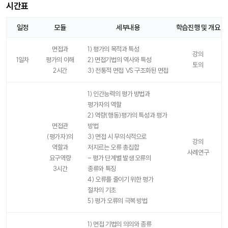
시간표
일정
모듈
세부내용
학습진행 및 개요
시
간
면접과
1) 평가의 목적과 특성
강의
표
1일차
평가의 이해
2) 면접기법의 역사와 특성
토의
2시간
3) 전통적 면접 VS 구조화된 면접
1) 인간능력의 평가 방법과
평가자의 역할
2) 역량(행동)평가의 특성과 평가
면접관
방법
(평가자)의
3) 면접 시 무의식적으로
강의
역할과
저지르는 오류 총집합
사례연구
요구역량
- 평가 단계별 발생 오류의
3시간
종류와 특징
4) 오류를 줄이기 위한 평가
절차의 기초
5) 평가 오류의 극복 방법
1) 면접 기법의 의의와 종류