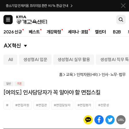
바로가기
중소기업 인재키움 프리미엄 훈련 90% 환급 안내
카
테
고
2026 신규
베스트
개강확정
세미나·포럼
캘린더
B2B
리
AX혁신
All
생성형AI 입문
생성형AI 실무 활용
생성형AI 직무 
홈 > 교육 > 인적자원(HR) > 인사∙노무∙법무
일반
쿠폰
[여의도] 인사담당자가 꼭 알아야 할 면접스킬
#
#면접과정
#면접관
#면접담당자
#면접평가
#전문성향상
URL