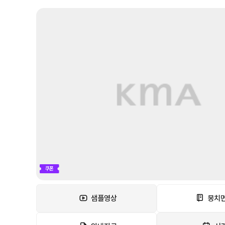
쿠폰
샘플영상
뭉치면