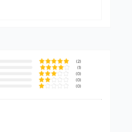
(
2
)
(
1
)
(
0
)
(
0
)
(
0
)