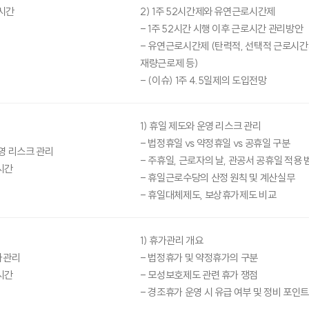
시간
2) 1주 52시간제와 유연근로시간제
- 1주 52시간 시행 이후 근로시간 관리방안
- 유연근로시간제 (탄력적, 선택적 근로시간
재량근로제 등)
- (이슈) 1주 4.5일제의 도입전망
1) 휴일 제도와 운영 리스크 관리
- 법정휴일 vs 약정휴일 vs 공휴일 구분
영 리스크 관리
- 주휴일, 근로자의 날, 관공서 공휴일 적용 
시간
- 휴일근로수당의 산정 원칙 및 계산실무
- 휴일대체제도, 보상휴가제도 비교
1) 휴가관리 개요
가관리
- 법정휴가 및 약정휴가의 구분
시간
- 모성보호제도 관련 휴가 쟁점
- 경조휴가 운영 시 유급 여부 및 정비 포인트