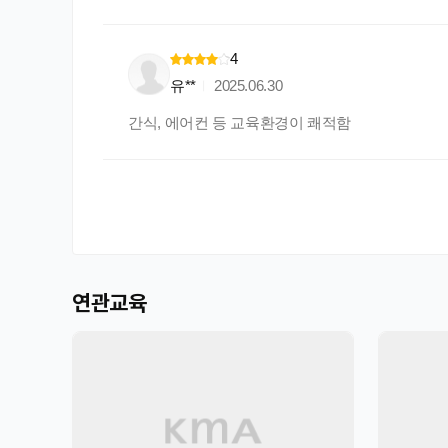
4
유**
2025.06.30
간식, 에어컨 등 교육환경이 쾌적함
연관교육