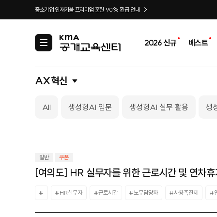
중소기업 인재키움 프리미엄 훈련 90% 환급 안내
2026 신규
베스트
카
테
고
리
AX혁신
All
생성형AI 입문
생성형AI 실무 활용
생성
일반
쿠폰
[여의도] HR 실무자를 위한 근로시간 및 연차휴
#
#HR실무자
#근로시간
#노무담당자
#사용촉진제
#