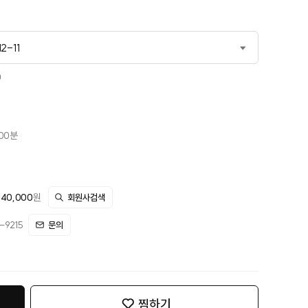
2-11
-04-15
0
6-07-08
-10-06
시00분
2-11
440,000
원
회원사검색
9215
문의
찜하기