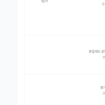
1일차
2
휴일제도 운
1
휴
1