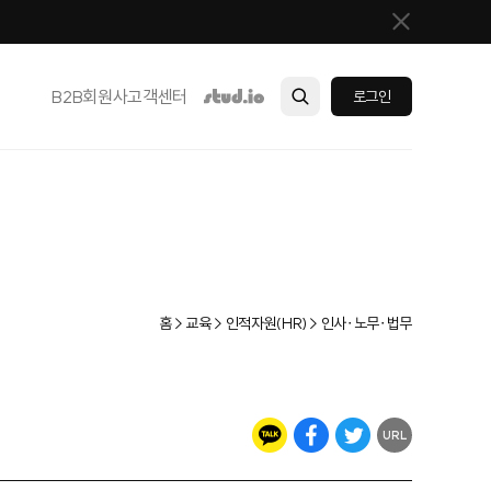
B2B
회원사
고객센터
로그인
홈 > 교육 > 인적자원(HR) > 인사∙노무∙법무
URL