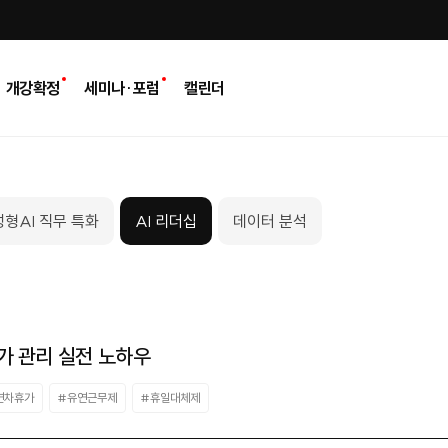
개강확정
세미나·포럼
캘린더
형AI 직무 특화
AI 리더십
데이터 분석
가 관리 실전 노하우
연차휴가
#유연근무제
#휴일대체제