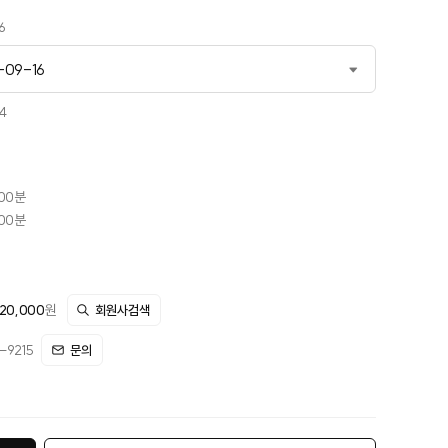
6
-09-16
-09-16
4
11-03
-12-29
시00분
시00분
20,000
원
회원사검색
9215
문의