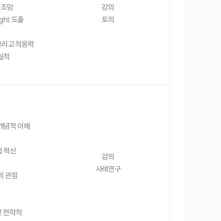
 조망
강의
ght 도출
토의
 그리고 적응력
실적
 개념적 이해
험 혁신
강의
사례연구
의 관점
 및 전략적