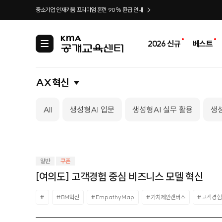
중소기업 인재키움 프리미엄 훈련 90% 환급 안내
2026 신규
베스트
카
테
고
리
AX혁신
All
생성형AI 입문
생성형AI 실무 활용
생성
일반
쿠폰
[여의도] 고객경험 중심 비즈니스 모델 혁신
#
#BM혁신
#EmpathyMap
#가치제안캔버스
#고객경험