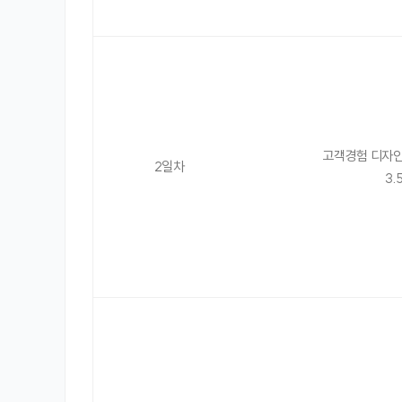
고객경험 디자인
2일차
3.