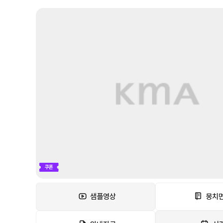
쿠폰
샘플영상
뭉치면