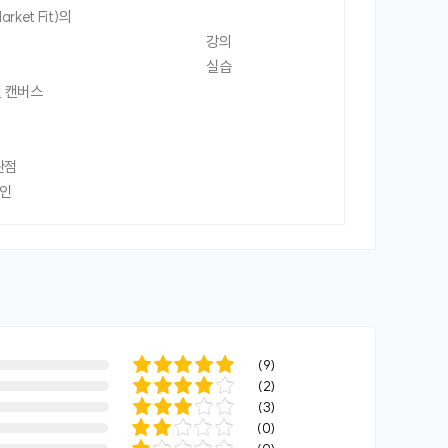
rket Fit)의
강의
실습
델 캔버스
관점
자인
(
9
)
(
2
)
(
3
)
(
0
)