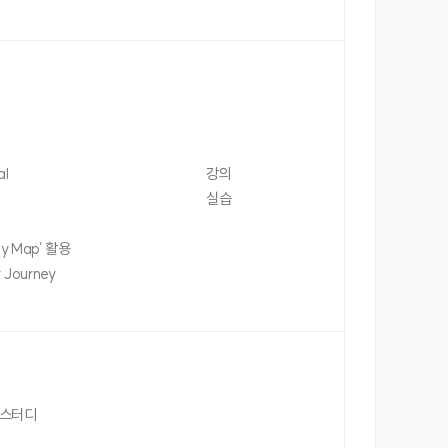
al
강의
실습
y Map’ 활용
 Journey
 스터디