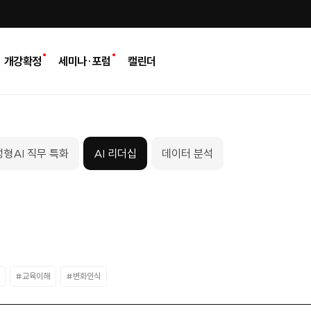
개강확정
세미나·포럼
캘린더
형AI 직무 특화
AI 리더십
데이터 분석
#교육이해
#변화인식