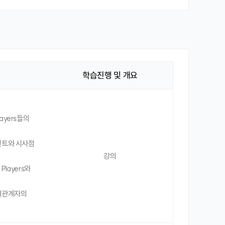
학습진행 및 개요
ayers들의
이벤트와 시사점
강의
layers와
이해관계자의