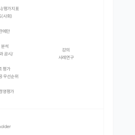
공시/평가지표
S(사회)
기관에만
 분석
강의
과 공시/
사례연구
조 평가
응 우선순위
 경영평가
older