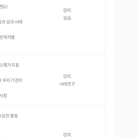
랜딩/
강의
실습
법과 성과 사례
해관계자별
공시/평가지표
강의
과 우리 기관이
사례연구
시사점
SG실천 활동
강의