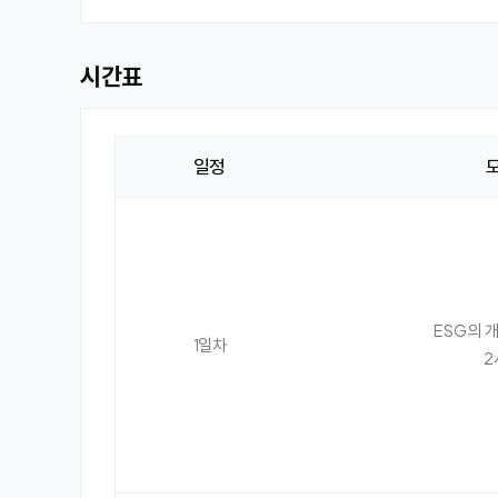
시간표
일정
시
간
표
ESG의 
1일차
2