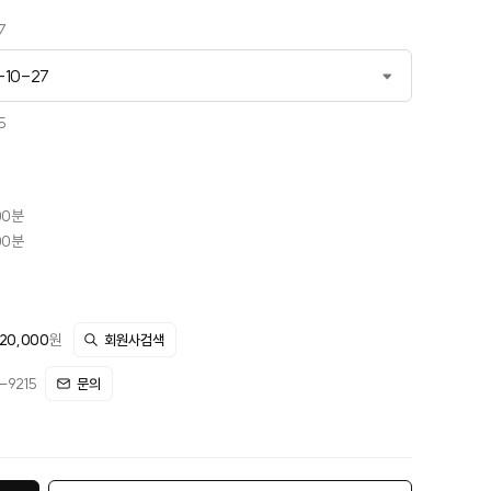
7
-10-27
-05-12
5
-10-27
-12-03
00분
00분
20,000
원
회원사검색
9215
문의