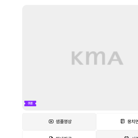
쿠폰
샘플영상
뭉치면