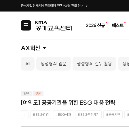
중소기업 인재키움 프리미엄 훈련 90% 환급 안내
2026 신규
베스트
카
테
고
리
AX혁신
All
생성형AI 입문
생성형AI 실무 활용
생성
일반
쿠폰
[여의도] 공공기관을 위한 ESG 대응 전략
#
#ESG경영
#ESG성과
#ESG추진체계
#공공기관