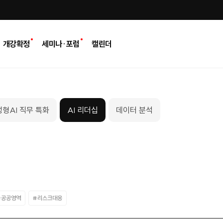
개강확정
세미나·포럼
캘린더
형AI 직무 특화
AI 리더십
데이터 분석
#공공영역
#리스크대응