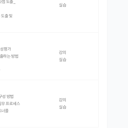
사점 도출_
실습
 도출 및
대성평가
강의
도출하는 방법
실습
반
구성 방법
강의
 실무 프로세스
실습
트너를