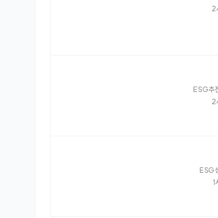
2
ESG추
2
ESG
1