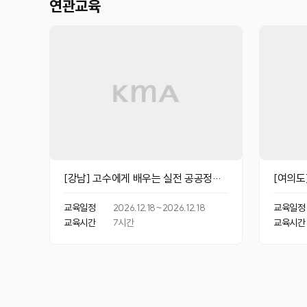
연관교육
[강남] 고수에게 배우는 실전 공공정책
[여의도
홍보 전략
책홍보 
교육일정
2026.12.18~2026.12.18
교육일정
교육시간
7
시간
교육시간