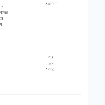
사례연구
선수
위기관리
사과
법
강의
토의
사례연구