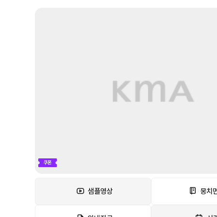
쿠폰
샘플영상
뭉치면