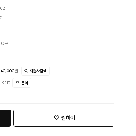
-02
1
시00분
440,000
원
회원사검색
9215
문의
찜하기