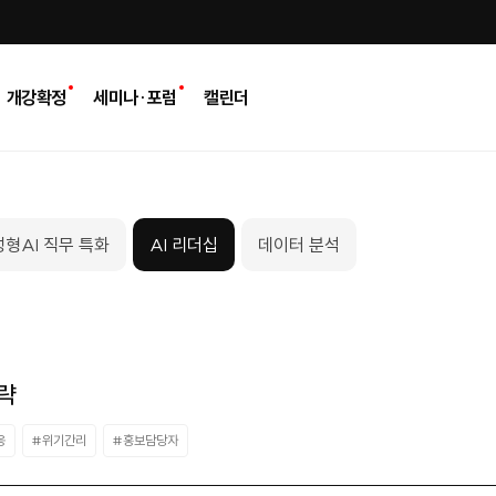
개강확정
세미나·포럼
캘린더
형AI 직무 특화
AI 리더십
데이터 분석
전략
응
#위기간리
#홍보담당자