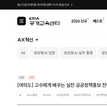
중소기업 인재키움 프리미엄 훈련 90% 환급 안내
2026 신규
베스트
카
테
고
리
AX혁신
All
생성형AI 입문
생성형AI 실무 활용
생성
일반
쿠폰
[여의도] 고수에게 배우는 실전 공공정책홍보 
#
#AI활용
#SNS
#공공정책
#보도자료작성
#언론대