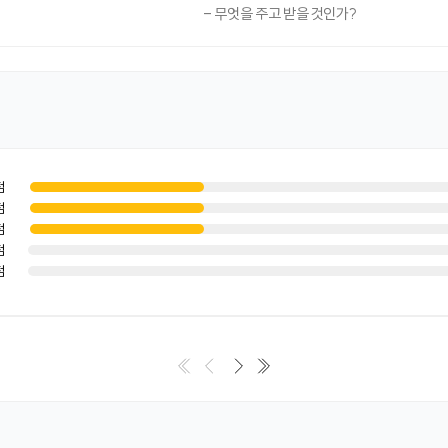
- 무엇을 주고 받을 것인가?
점
점
점
점
점