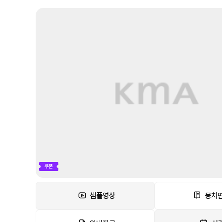
쿠폰
샘플영상
뭉치면