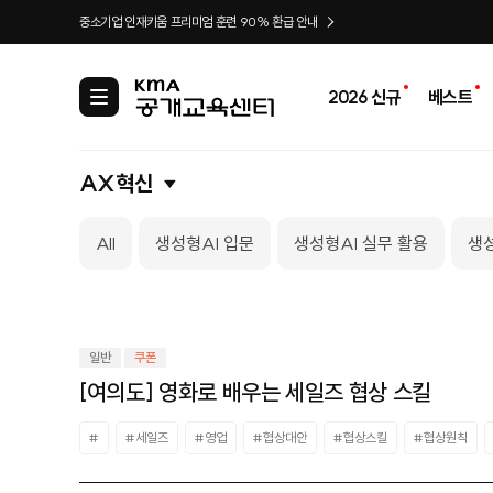
중소기업 인재키움 프리미엄 훈련 90% 환급 안내
2026 신규
베스트
카
테
고
리
AX혁신
All
생성형AI 입문
생성형AI 실무 활용
생성
일반
쿠폰
[여의도] 영화로 배우는 세일즈 협상 스킬
#
#세일즈
#영업
#협상대안
#협상스킬
#협상원칙