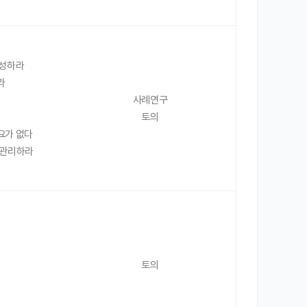
형성하라
라
사례연구
토의
요가 없다
 관리하라
토의