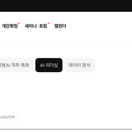
개강확정
세미나·포럼
캘린더
형AI 직무 특화
AI 리더십
데이터 분석
#협상전략