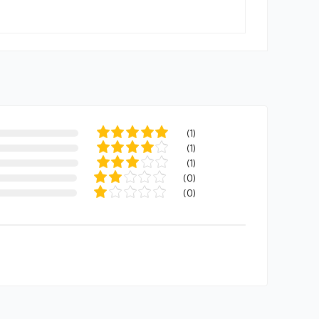
(
1
)
(
1
)
(
1
)
(
0
)
(
0
)