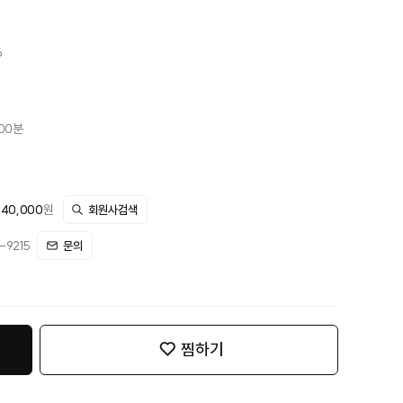
6
시00분
440,000
원
회원사검색
9215
문의
찜하기