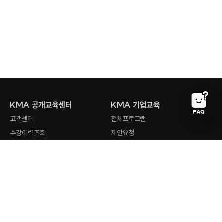
KMA 공개교육센터
KMA 기업교육
고객센터
전체프로그램
수강이력조회
제안요청
회원사 검색
강사지원
오시는 길
최근 검색어
전체삭제
KMA
인기 검색어
홈페이지
stud.io