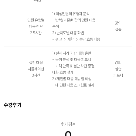
1) 악성민원의 유형과 분석
민원 유형별
- 반복/고질/비합리 민원 대응
강의
대응 전략
분석
실습
2.5시간
2) 난이도별 대응 화법
- 경고 → 제한 → 중단 흐름 대응
1) 실제 사례 기반 대응 훈련
- 녹취 분석 및 대응 피드백
실전 대응
강의
- 고객 만족 & 불만 차단 종결
시뮬레이션
실습
대화 흐름 설계
3시간
피드백
2) 개인별 대응 매뉴얼 작성
- 내 민원 대응 스크립트 설계
수강후기
후기 평점
0