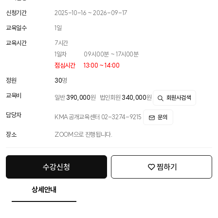
신청기간
2025-10-16 ~ 2026-09-17
교육일수
1
일
교육시간
7
시간
1일차
09시00분 ~ 17시00분
점심시간
13:00 ~ 14:00
정원
30
명
교육비
일반
390,000
원
법인회원
340,000
원
회원사검색
담당자
KMA공개교육센터 02-3274-9215
문의
장소
ZOOM으로 진행됩니다.
수강신청
찜하기
상세안내