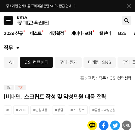
바로가기
중소기업 인재키움 프리미엄 훈련 90% 환급 안내
카
테
고
2026 신규
베스트
개강확정
세미나·포럼
캘린더
B2B
리
직무
All
CS·컨택센터
구매∙원가
마케팅·SNS
무역·
홈 > 교육 > 직무 > CS·컨택센터
일반
쿠폰
[비대면] 스크립트 작성 및 악성민원 대응 전략
#
#VOC
#민원대응
#상담
#스크립트
#콜센터악성민원
URL