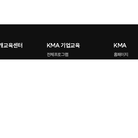
공개교육센터
KMA 기업교육
KMA
전체프로그램
홈페이지
회
제안요청
stud.io
색어
I 활용
부
Instagram
aude
영등포구 의사당대로 22 이룸센터 8-10층(8-9층 본회, 10층 공개교육센터)
hatGPT
01810
통신판매업신고 : 2010-서울영등포-0460