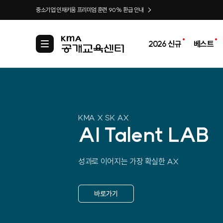
중소기업 인재키움 프리미엄 훈련 90% 환급 안내
2026 신규
베스트
카
테
고
리