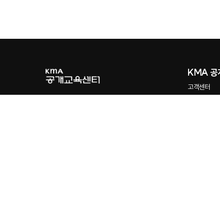
KMA 
고객센터
수강이력조
회원사 검색
강사지원
오시는 길
최근 검색어
인기 검
전체삭제
1
A
고객센터
이용약관
개인정보처리방침
이메일무단수집거
2
Cl
KMA 공개교육센터
사단법인 한국능률협회
상근부회장 최권석
서울특별시 
3
C
edu@kma.or.kr
전화번호: 02-3274-9215
사업자등록번호 : 105-82-