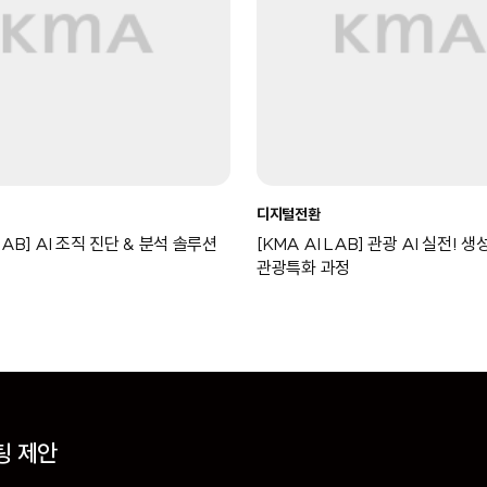
디지털전환
 LAB] AI 조직 진단 & 분석 솔루션
[KMA AI LAB] 관광 AI 실전! 생
관광특화 과정
팅 제안
팅 제안
팅 제안