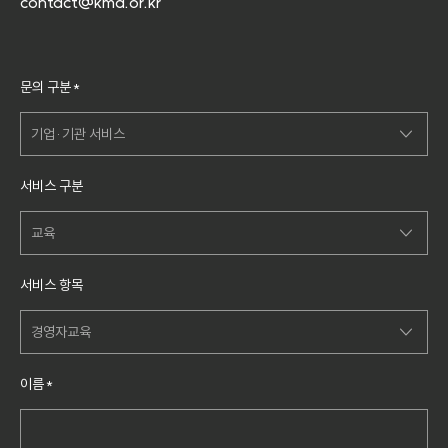
contact@kma.or.kr
문
문의 구분
*
의
내
용
기업·기관 서비스
입
력
- 선택 -
서비스 구분
기업·기관 서비스
교육
공개교육·단체교육
교육
서비스 항목
회원사서비스
컨설팅
경영자교육
제휴·대행
플랫폼
기업교육·HRD
홈페이지·시스템
이름
*
강사섭외
경영자교육
기타
Korea HR Society