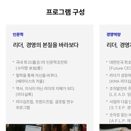
프로그램 구성
인문학
경영역량
리더, 경영의 본질을 바라보다
리더, 경
국내 최고(最古)의 인문학조찬회
대한민국 최초
[수지향 水知香]
[Future C
철학을 통해 자신을 비추다,
리더가 성장하
[베리타스의 거울]
[KMA 리더
역사, 지식이 아닌 리더의 지혜가 되다,
조직발전의 주
[리더실록]
[L.E.A.D.
리더십트립, 트렌드트립, 글로벌 연수
사업의 다음 
프로그램
[S.T.E.P.
숫자로 읽는 
[A.F.L.P.
AI, 개인이 