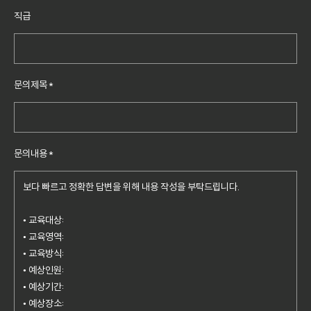
019
직급
dreamwiz.co
m
empal.com
문의제목
*
gmail.com
hanmail.net
hotmail.com
문의내용
*
paran.com
yahoo.com