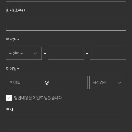
글로벌교육
회사(소속)
*
평생교육
대학교육
공공·지자체교육
연락처
*
밀레니얼·트렌드 교육
-
-
- 선택 -
- 선택 -
이메일
*
010
@
직접입력
011
직접입력
답변내용을 메일로 받겠습니다.
016
nate.com
부서
017
naver.com
018
daum.net